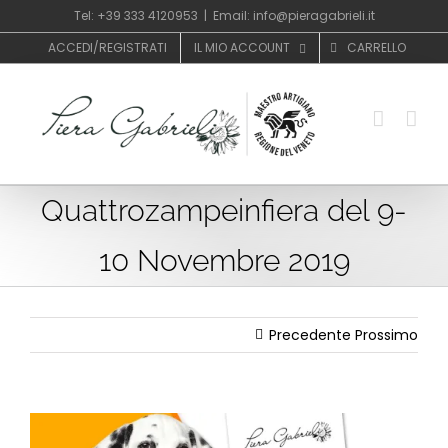
Salta
Tel: +39 333 4120953
|
Email: info@pieragabrieli.it
al
ACCEDI/REGISTRATI
IL MIO ACCOUNT
CARRELLO
contenuto
Quattrozampeinfiera del 9-
10 Novembre 2019
Precedente
Prossimo
Ingrandisci