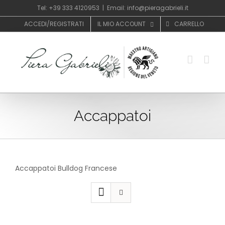
Salta
Tel: +39 333 4120953
|
Email: info@pieragabrieli.it
al
ACCEDI/REGISTRATI
IL MIO ACCOUNT
CARRELLO
contenuto
Accappatoi
Accappatoi Bulldog Francese