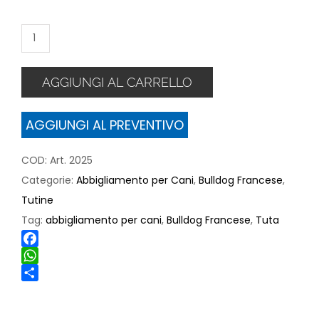
Tuta
impermeabile
per
AGGIUNGI AL CARRELLO
Bulldog
Francese
AGGIUNGI AL PREVENTIVO
quantità
COD:
Art. 2025
Categorie:
Abbigliamento per Cani
,
Bulldog Francese
,
Tutine
Tag:
abbigliamento per cani
,
Bulldog Francese
,
Tuta
Facebook
WhatsApp
Share