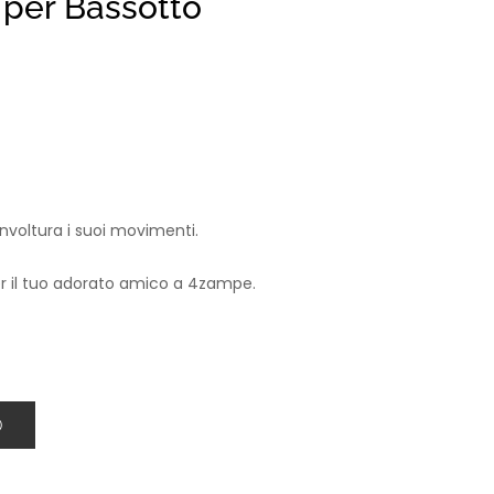
 per Bassotto
involtura i suoi movimenti.
er il tuo adorato amico a 4zampe.
O