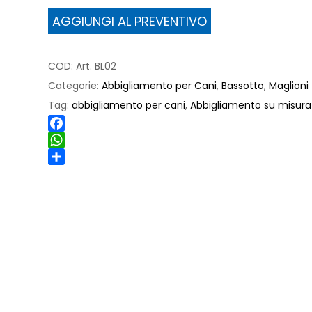
Lana
AGGIUNGI AL PREVENTIVO
Super
per
Bassotto
COD:
Art. BL02
quantità
Categorie:
Abbigliamento per Cani
,
Bassotto
,
Maglioni
Tag:
abbigliamento per cani
,
Abbigliamento su misura
Facebook
WhatsApp
Share