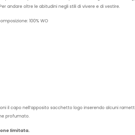
r andare oltre le abitudini negli stili di vivere e di vestire.
. Composizione: 100% WO
ni il capo nell’apposito sacchetto logo inserendo alcuni rametti 
ione profumato.
ione limitata.