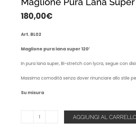
Maglione Pura Lana Super
180,00
€
Art. BL02
Maglione pura lana super 120′
In pura lana super, Bi-stretch con lycra, segue con dis
Massima comodità senza dover rinunciare allo stile p
Su misura
AGGIUNGI AL CARRELL
Maglione
Pura