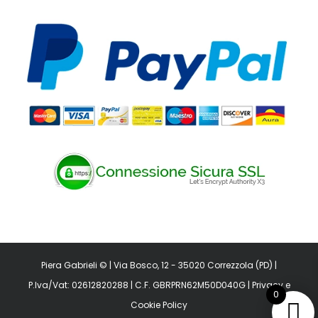
Piera Gabrieli © | Via Bosco, 12 - 35020 Correzzola (PD) |
P.Iva/Vat: 02612820288 | C.F. GBRPRN62M50D040G |
Privacy
e
0
Cookie Policy