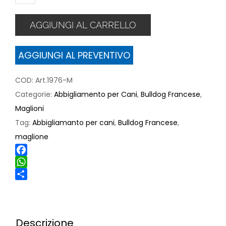
girocollo
mimetico
AGGIUNGI AL CARRELLO
per
Bulldog
AGGIUNGI AL PREVENTIVO
Francese
quantità
COD:
Art.1976-M
Categorie:
Abbigliamento per Cani
,
Bulldog Francese
,
Maglioni
Tag:
Abbigliamanto per cani
,
Bulldog Francese
,
maglione
Facebook
WhatsApp
Share
Descrizione