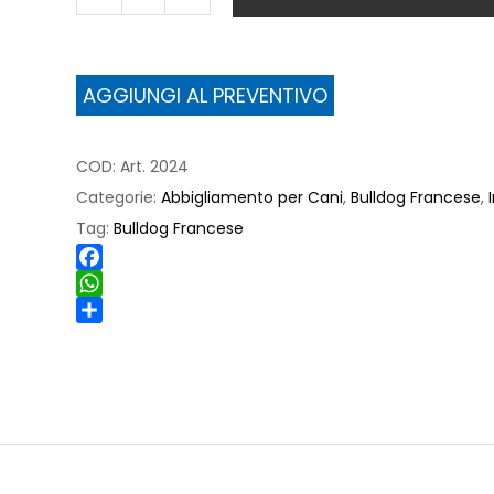
Impermeabile
per
Bulldog
AGGIUNGI AL PREVENTIVO
Francese
quantità
COD:
Art. 2024
Categorie:
Abbigliamento per Cani
,
Bulldog Francese
,
Tag:
Bulldog Francese
Facebook
WhatsApp
Share