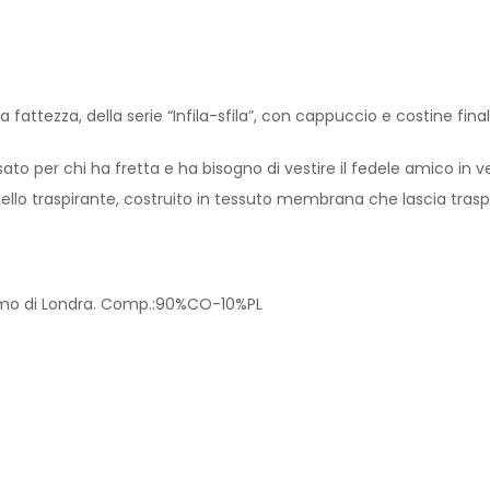
attezza, della serie “Infila-sfila”, con cappuccio e costine final
 per chi ha fretta e ha bisogno di vestire il fedele amico in vel
ello traspirante, costruito in tessuto membrana che lascia traspi
umo di Londra. Comp.:90%CO-10%PL