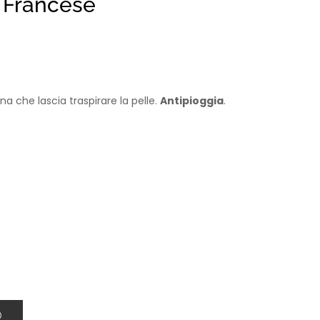
 Francese
a che lascia traspirare la pelle.
Antipioggia
.
O