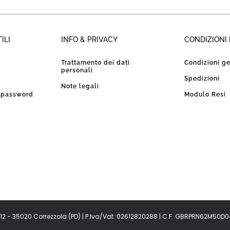
ILI
INFO & PRIVACY
CONDIZIONI 
Trattamento dei dati
Condizioni ge
personali
Spedizioni
Note legali
a password
Modulo Resi
o, 12 - 35020 Correzzola (PD) | P.Iva/Vat: 02612820288 | C.F. GBRPRN62M50D