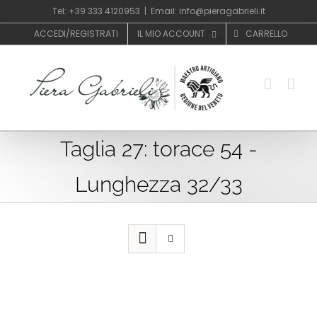
Salta
Tel: +39 333 4120953
|
Email: info@pieragabrieli.it
al
ACCEDI/REGISTRATI
IL MIO ACCOUNT
CARRELLO
contenuto
Taglia 27: torace 54 -
Lunghezza 32/33